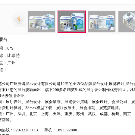
展台
：6*9
称：比瑞特
点：广州
馆：
览公司
广州波谱展示设计有限公司
是12年的全方位品牌
展台设计
,
展览设计
,
展台
方案让您的展台脱颖而出，旗下200多名精英组成的展厅设计制作优秀团队，
业A级信用企业。
围：
展厅设计
、
展台设计
、
展会策划
、
展览设计搭建
、
展会设计
、
会展公司
、
展
台费用计算器
、
3dmax模型下载
、
展厅效果图
、
展会排期
、
展览搭建商
。
域：
广州
、深圳、
北京
、
上海
、天津、
重庆
、苏州、
武汉
、
成都
、杭州、
南京
、
济南等。
线：020-32205113 手机：18933928001