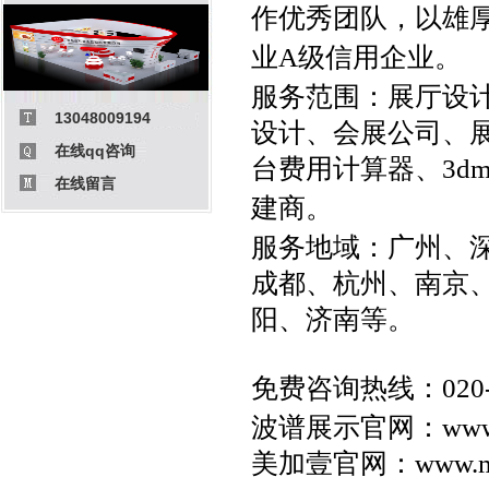
作优秀团队，以雄
业A级信用企业。
服务范围：
展厅设
13048009194
设计
、
会展公司
、
在线qq咨询
台费用计算器
、
3d
在线留言
建商
。
服务地域：
广州
、
成都
、杭州、
南京
阳、济南等。
免费咨询热线：020-3
波谱展示官网：
www
美加壹官网：
www.m