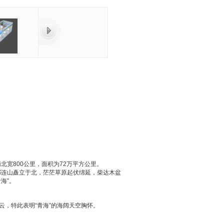
北宽800公里，面积为72万平方公里。
，祁连山矗立于北，茫茫草原起伏绵延，柴达木盆
海”。
，特此表明“青海”的海阔天空胸怀。