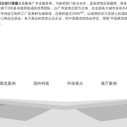
展台设计搭建
及形象推广专业服务商，与政府部门多次合作，是政府指定搭建商，曾多
谱旗下200多名精英组成的优秀团队，以广州波谱总部为主体，在全国各大城市设有办
m2
等地设立制作工厂及展材仓储基地，总面积超过2000
。以雄厚的实力及骄人的成
出口商品交易会、各大展会的资质认证企业，经中国展览馆协会评定，荣获“中国展览馆
誉。
展览案例
国外特装
环保展台
展厅案例