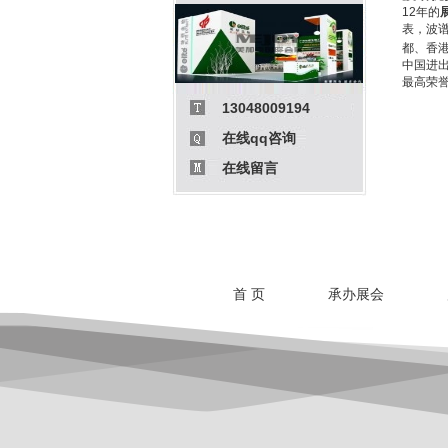
12年的
表，波
都、香港
中国进
最高荣
13048009194
在线qq咨询
在线留言
首 页
承办展会