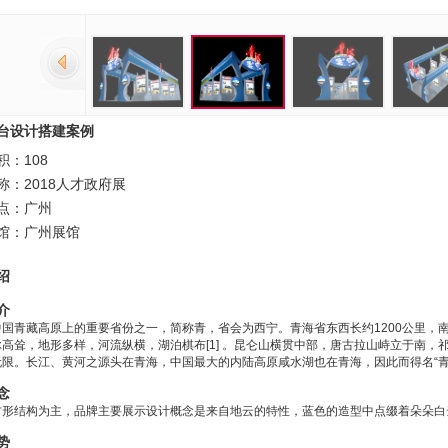
台设计搭建案例
积：108
称：2018人才政府展
点：广州
馆：广州展馆
绍
介
国青藏高原上的重要省份之一，简称青，省会为西宁。青海省东西长约1200公里，南
高耸，地形多样，河流纵横，湖泊棋布[1] 。昆仑山横贯中部，唐古拉山峙立于南
无限。长江、黄河之源头在青海，中国最大的内陆高原咸水湖也在青海，因此而得名“青
念
方形结构为主，品牌主要展示设计概念是来自地云的特性，蓝色的造型中点缀着朵朵白云
势