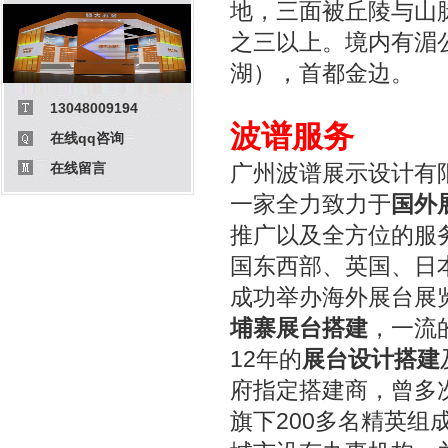
地，三面被丘陵与山
之三以上。境内有湄
湖），首都金边。
13048009194
波谱服务
在线qq咨询
在线留言
广州波谱展示设计有限公
一家全力致力于
国外
推广以及全方位的服
国东西部、英国、日
成功举办海外展台展
埔寨展台搭建
，一流
12年的
展台设计搭建
府指定搭建商，曾多
旗下200多名精英