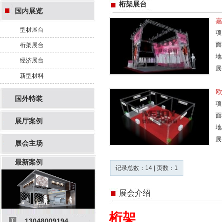
桁架展台
国内展览
型材展台
项
面
桁架展台
地
经济展台
展
新型材料
国外特装
项
面
展厅案例
地
展
展会主场
最新案例
记录总数：14 | 页数：1
展会介绍
桁架
13048009194