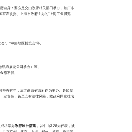
府自身：要么是交由政府相关部门承办，如广东
国家发改委、上海市政府主办的“上海工业博览
览会”、“中部地区博览会”等。
香港讯通展览公司承办）等。
金额不低。
公司举办有年，后才商请省政府作为主办。各级贸
一定责任，甚至会有法律风险，故政府同意挂名
次成功举办
政府展台搭建
，以中山3.28为代表，波
构，并在广州、北京、上海、郑州、成都、香港等