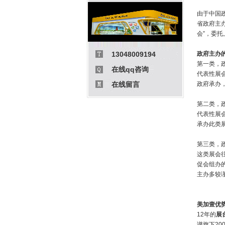
由于中国
省政府主
会”，委
13048009194
政府主办
第一类，
在线qq咨询
代表性展会
在线留言
政府承办
第二类，
代表性展
承办此类
第三类，
这类展会
促会组办
主办多较
美加壹优
12年的
展
谱旗下2