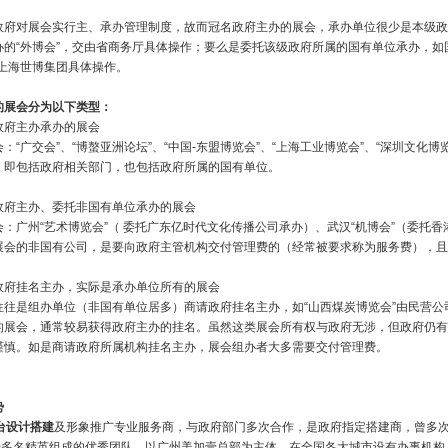
政府对展会实行主、承办管理制度，故而冠名政府主办的展会，承办单位很少是本级政
办的“外博会”，交由省商务厅具体操作；要么是委托该级政府所属的国有单位承办，如
托上海世博集团具体操作。
的展会分为以下类型：
政府主办承办的展会
：“广交会”、“博螯亚洲论坛”、“中国-东盟博览会”、“上海工业博览会”、“深圳文化博
，即包括政府相关部门，也包括政府所属的国有单位。
政府主办、委托非国有单位承办的展会
会：广州“艺术博览会”（ 委托广东亿时代文化传播公司承办）、武汉“机博会”（委托
展会的非国有公司，是要向政府主管机构交付管理费的（经常被要求称为服务费），且
政府挂名主办，实际是承办单位所有的展会
往往是组办单位（非国有单位居多）商请政府挂名主办，如“山西煤炭博览会”由民营
的展会，通常较易获得政府主办的挂名。虽然这类展会所有权与政府无涉，但政府仍有
谨慎。如是商请政府所属机构挂名主办，展会组办者大多需要交付管理费。
势
台设计搭建
及形象推广专业服务商，与政府部门多次合作，是政府指定搭建商，曾多
00多名精英组成的优秀团队，以广州美加壹总部为主体，在全国各大城市设有办事机